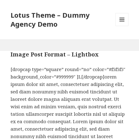
Lotus Theme – Dummy
Agency Demo
MENU
AND
WIDGETS
Image Post Format – Lightbox
[dropcap type=”square” round=”no” color=”#f5f5f5″
background_color=”#999999″ ]L[/dropcap]orem
ipsum dolor sit amet, consectetuer adipiscing elit,
sed diam nonummy nibh euismod tincidunt ut
laoreet dolore magna aliquam erat volutpat. Ut
wisi enim ad minim veniam, quis nostrud exerci
tation ullamcorper suscipit lobortis nisl ut aliquip
ex ea commodo consequat. Lorem ipsum dolor sit
amet, consectetuer adipiscing elit, sed diam
nonummy nibh euismod tincidunt ut laoreet