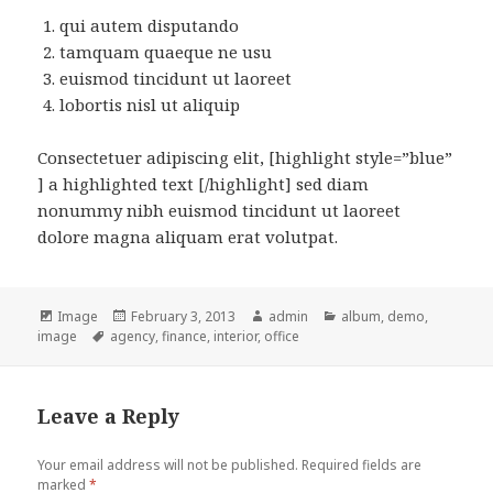
qui autem disputando
tamquam quaeque ne usu
euismod tincidunt ut laoreet
lobortis nisl ut aliquip
Consectetuer adipiscing elit, [highlight style=”blue”
] a highlighted text [/highlight] sed diam
nonummy nibh euismod tincidunt ut laoreet
dolore magna aliquam erat volutpat.
Format
Image
Posted
February 3, 2013
Author
admin
Categories
album
,
demo
,
image
Tags
agency
on
,
finance
,
interior
,
office
Leave a Reply
Your email address will not be published.
Required fields are
marked
*