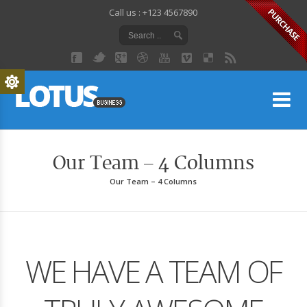
Call us : +123 4567890
Lo
Our Team – 4 Columns
Our Team – 4 Columns
WE HAVE A TEAM OF