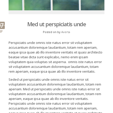
Med ut perspiciatis unde
07
EP
Posted on
by
Averta
Perspiciatis unde omnis iste natus error sit voluptatem
accusantium doloremque laudantium, totam rem aperiam,
eaque ipsa quae ab illo inventore veritatis et quasi architecto
beatae vitae dicta sunt explicabo, nemo enim ipsam
voluptatem quia voluptas sit asperna. omnis iste natus error
sit voluptatem accusantium doloremque laudantium, totam
rem aperiam, eaque ipsa quae ab illo inventore veritatis.
Seded ut perspiciatis unde omnis iste natus error sit
voluptatem accusantium doloremque laudantium, totam rem
aperiam. Med ut perspiciatis unde omnis iste natus error sit
voluptatem accusantium doloremque laudantium, totam rem
aperiam, eaque ipsa quae ab illo inventore veritatis.
Perspiciatis unde omnis iste natus error sit voluptatem
accusantium doloremque laudantium, totam rem aperiam,
eaque ipsa quae ab illo inventore veritatis et quasi architecto