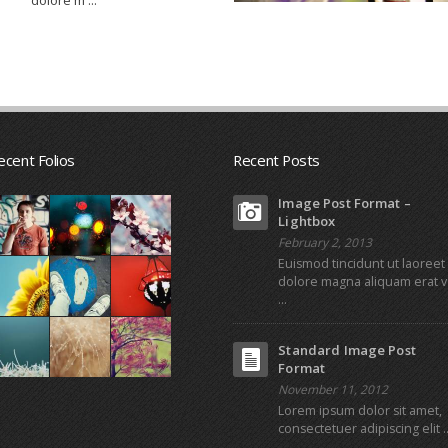
ecent Folios
Recent Posts
Image Post Format –
Lightbox
February 2, 2013
Euismod tincidunt ut laoreet
dolore magna aliquam erat v
...
Standard Image Post
Format
November 11, 2012
Lorem ipsum dolor sit amet,
consectetuer adipiscing elit ..