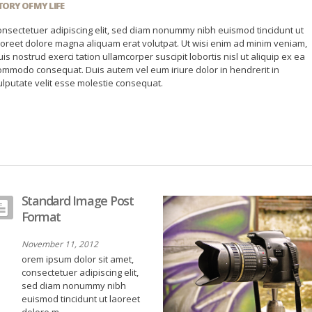
TORY OF MY LIFE
onsectetuer adipiscing elit, sed diam nonummy nibh euismod tincidunt ut
aoreet dolore magna aliquam erat volutpat. Ut wisi enim ad minim veniam,
uis nostrud exerci tation ullamcorper suscipit lobortis nisl ut aliquip ex ea
ommodo consequat. Duis autem vel eum iriure dolor in hendrerit in
ulputate velit esse molestie consequat.
Standard Image Post
Format
November 11, 2012
orem ipsum dolor sit amet,
consectetuer adipiscing elit,
sed diam nonummy nibh
euismod tincidunt ut laoreet
dolore m ...