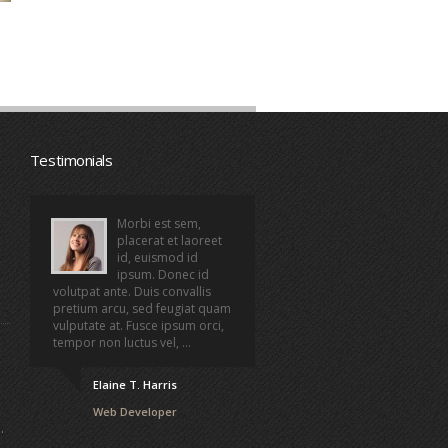
Testimonials
Morbi est sem,
placerat et laoreet
id, euismod id
ipsum. Donec id
volutpat ante. Duis convallis
pretium arcu, sed feugiat quam
vulputate at. Fusce ipsum orci,
tempor non luctus vel, ...
Elaine T. Harris
Web Developer
.