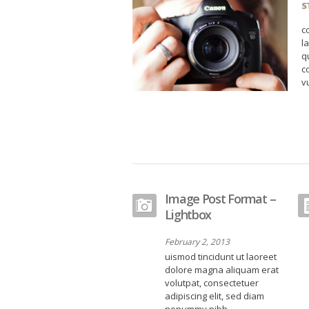
S
c
l
q
c
v
Image Post Format –
Lightbox
February 2, 2013
uismod tincidunt ut laoreet
dolore magna aliquam erat
volutpat, consectetuer
adipiscing elit, sed diam
nonummy nibh ...