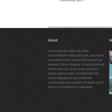
About
R
Lorem ipsum dolor sit amet,
consectetuer adipiscing elit, sed diam
nonummy nibh euismod tincidunt ut
laoreet dolore magna. Ut wisi enim ad
minim veniam, quis nostrud exerci
tation ullamcorper suscipit lobortis
nisl ut aliquip ex ea commodo
consequat. Duis autem vel eum iriure
dolor in hendrerit in vulputate.