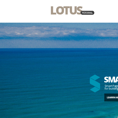
SMA
Smart Page b
for buildin