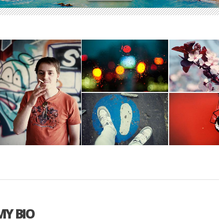
DAY 2
DAY
Colorize / Objects
Landscape /
DAY 1
DAY 5
DAY
Black & White / People
Landscape / People
Landscape /
MY BIO