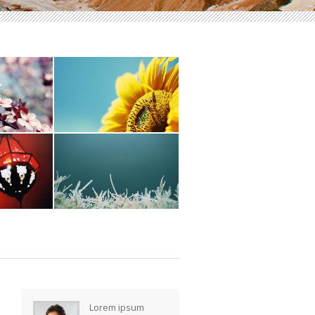
 3
DAY 4
 Objects
Landscape
 6
Day 7
 Objects
Landscape / Objects
Lorem ipsum