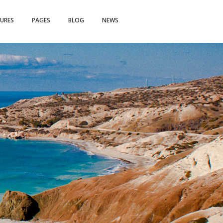
– Personal Site
TURES
PAGES
BLOG
NEWS